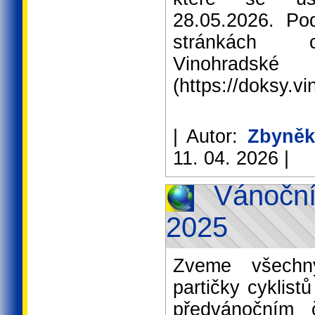
28.05.2026. Po
stránkách cy
Vinohra
(https://doksy.v
| Autor:
Zbyněk
11. 04. 2026 |
Vánoční
2025
Zveme všechn
partičky cyklist
předvánočním