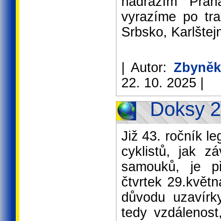
nádražím Pra
vyrazíme po tra
Srbsko, Karlštejn
| Autor:
Zbyněk
22. 10. 2025 |
Doksy 
Již 43. ročník l
cyklistů, jak z
samouků, je př
čtvrtek 29.květn
důvodu uzavírk
tedy vzdálenost,