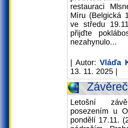
restauraci Mls
Míru (Belgická 
ve středu 19.1
přijďte pokláb
nezahynulo...
| Autor:
Vláďa 
13. 11. 2025 |
Závěreč
Letošní záv
posezením u On
pondělí 17.11. 