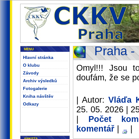
Praha -
MENU
Hlavní stránka
O klubu
Omyl!!! Jsou t
Závody
doufám, že se po
Archiv výsledků
Fotogalerie
Kniha návštěv
| Autor:
Vláďa 
Odkazy
25. 05. 2026 | 25
|
Počet kom
komentář
|
|
ANKETA