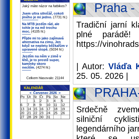
Praha -
Jaký máte názor na fatbikes?
Jsem ultra silničář, cokoli
jiného je mi jedno.
(7731 hl.)
Tradiční jarní k
Na MTB jezdím rád, ale
tohle je na mě trochu
moc.
(4105 hl.)
plné parádě
Přijde mi to jako zajímavá
https://vinohrad
alternativa na zimu. Jen
když se nepletu běžkařům v
upravené stopě.
(5034 hl.)
Jezdím na něm v zimě v
létě, je to prostě super,
kamínky skoro
| Autor:
Vláďa 
necítím.
(4274 hl.)
25. 05. 2026 |
Celkem hlasovalo: 21144
PRAHA
KALENDÁŘ
<
Červenec 2026
>
Po
Út
St
Čt
Pá
So
Ne
1
2
3
4
5
6
7
8
9
10
11
12
Srdečně zvem
13
14
15
16
17
18
19
20
21
22
23
24
25
26
silniční cykl
27
28
29
30
31
legendárního jar
které se usk