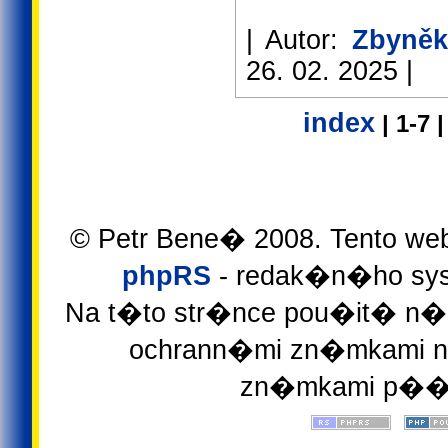
| Autor:
Zbyněk
26. 02. 2025 |
index
| 1-7 
© Petr Bene� 2008. Tento we
phpRS
- redak�n�ho sys
Na t�to str�nce pou�it� n�z
ochrann�mi zn�mkami ne
zn�mkami p��