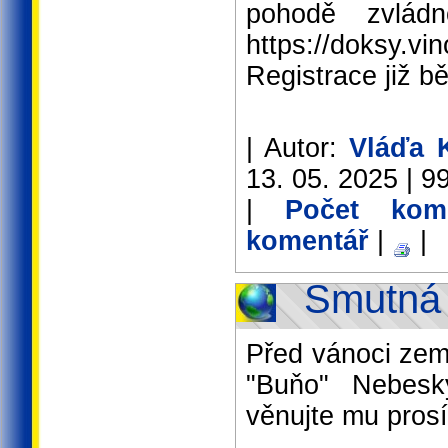
pohodě zvlád
https://doksy.vi
Registrace již bě
| Autor:
Vláďa 
13. 05. 2025 | 99
|
Počet kom
komentář
|
|
Smutná 
Před vánoci ze
"Buňo" Nebesk
věnujte mu pros